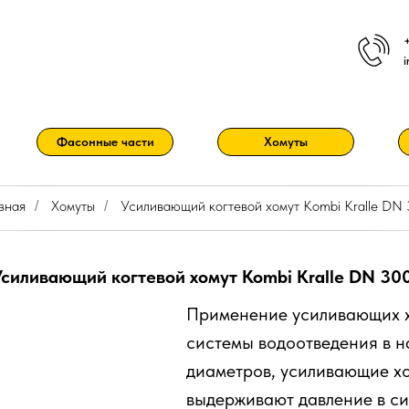
Фасонные части
Хомуты
вная
Хомуты
Усиливающий когтевой хомут Kombi Kralle DN
/
/
Усиливающий когтевой хомут Kombi Kralle DN 30
Применение усиливающих х
системы водоотведения в н
диаметров, усиливающие хо
выдерживают давление в си