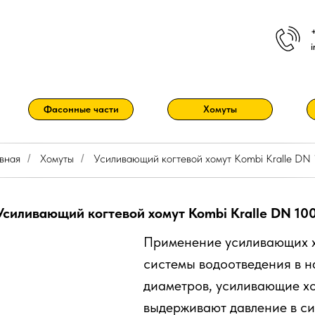
Фасонные части
Хомуты
вная
Хомуты
Усиливающий когтевой хомут Kombi Kralle DN
/
/
Усиливающий когтевой хомут Kombi Kralle DN 10
Применение усиливающих х
системы водоотведения в н
диаметров, усиливающие хо
выдерживают давление в си