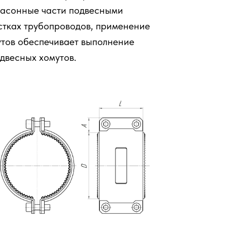
фасонные части подвесными
стках трубопроводов, применение
утов обеспечивает выполнение
двесных хомутов.
 Publishing
)